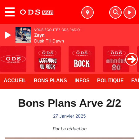
MENU
VOUS ÉCOUTEZ ODS RADIO
Zayn
Dusk Till Dawn
ACCUEIL
BONS PLANS
INFOS
POLITIQUE
FA
Bons Plans Arve 2/2
27 Janvier 2025
Par
La rédaction