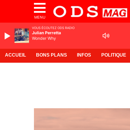
MENU
VOUS ÉCOUTEZ ODS RADIO
Julian Perretta
Wonder Why
ACCUEIL
BONS PLANS
INFOS
POLITIQUE