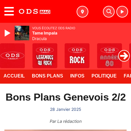
MENU
VOUS ÉCOUTEZ ODS RADIO
Tame Impala
Dracula
ACCUEIL
BONS PLANS
INFOS
POLITIQUE
FA
Bons Plans Genevois 2/2
28 Janvier 2025
Par
La rédaction