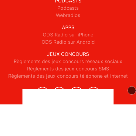
PODCASTS
Podcasts
Webradios
APPS
ODS Radio sur iPhone
ODS Radio sur Android
JEUX CONCOURS
Règlements des jeux concours réseaux sociaux
Règlements des jeux concours SMS
Règlements des jeux concours téléphone et internet
© 2026 ODS Radio Tous droits réservés.
Signaler un contenu
-
Mentions légales
-
Politique de cookies
-
Contact