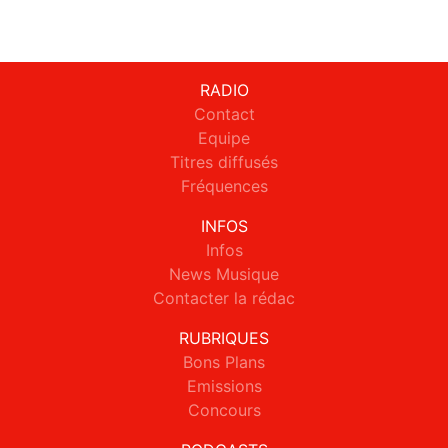
RADIO
Contact
Equipe
Titres diffusés
Fréquences
INFOS
Infos
News Musique
Contacter la rédac
RUBRIQUES
Bons Plans
Emissions
Concours