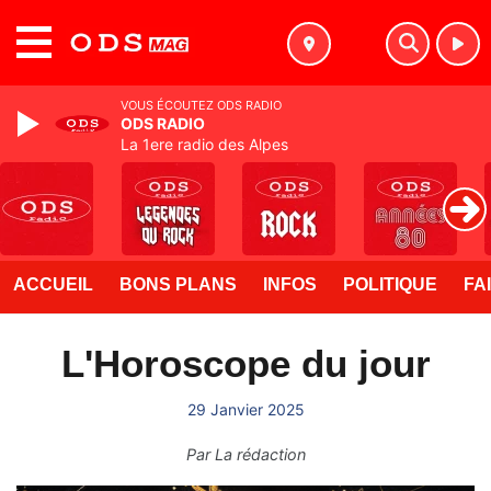
MENU
VOUS ÉCOUTEZ ODS RADIO
ODS RADIO
La 1ere radio des Alpes
ACCUEIL
BONS PLANS
INFOS
POLITIQUE
FA
L'Horoscope du jour
29 Janvier 2025
Par
La rédaction