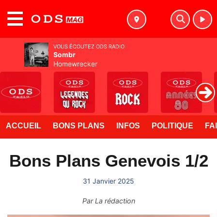
MENU
VOUS ÉCOUTEZ ODS RADIO
Sombr
Homewrecker
ACCUEIL
BONS PLANS
INFOS
POLITIQUE
FA
Bons Plans Genevois 1/2
31 Janvier 2025
Par
La rédaction