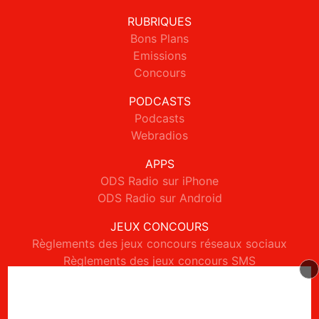
RUBRIQUES
Bons Plans
Emissions
Concours
PODCASTS
Podcasts
Webradios
APPS
ODS Radio sur iPhone
ODS Radio sur Android
JEUX CONCOURS
Règlements des jeux concours réseaux sociaux
Règlements des jeux concours SMS
Règlements des jeux concours téléphone et internet