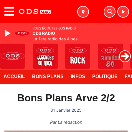
MENU
VOUS ÉCOUTEZ ODS RADIO
ODS RADIO
La 1ere radio des Alpes
ACCUEIL
BONS PLANS
INFOS
POLITIQUE
FA
Bons Plans Arve 2/2
31 Janvier 2025
Par
La rédaction