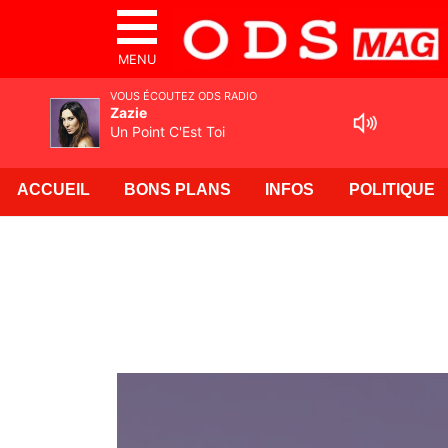
MENU
VOUS ÉCOUTEZ ODS RADIO
Zazie
Un Point C'Est Toi
ACCUEIL
BONS PLANS
INFOS
POLITIQUE