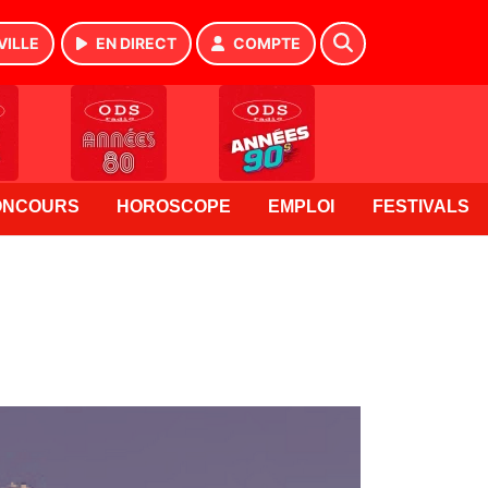
VILLE
EN DIRECT
COMPTE
ONCOURS
HOROSCOPE
EMPLOI
FESTIVALS