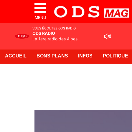
MENU
VOUS ÉCOUTEZ ODS RADIO
ODS RADIO
La 1ere radio des Alpes
ACCUEIL
BONS PLANS
INFOS
POLITIQUE