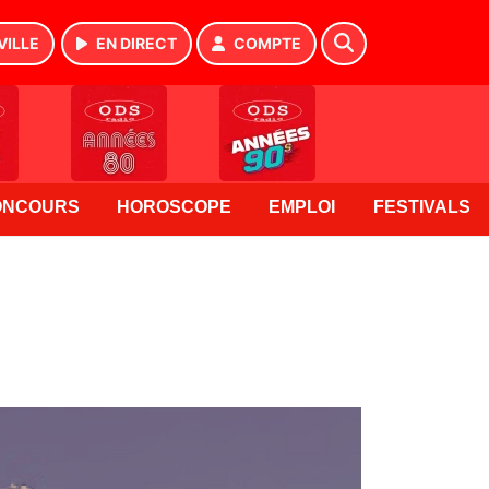
VILLE
EN DIRECT
COMPTE
ONCOURS
HOROSCOPE
EMPLOI
FESTIVALS