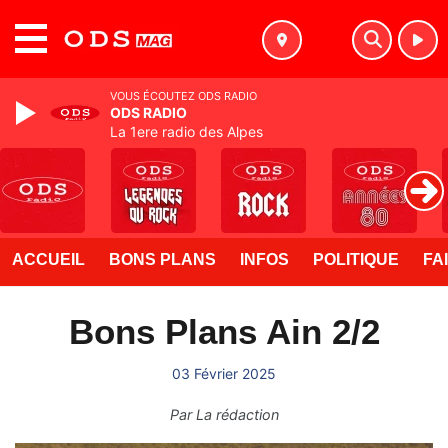
MENU
VOUS ÉCOUTEZ ODS RADIO
ODS RADIO
La 1ere radio des Alpes
ACCUEIL
BONS PLANS
INFOS
POLITIQUE
FA
Bons Plans Ain 2/2
03 Février 2025
Par
La rédaction