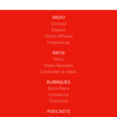
RADIO
Contact
Equipe
Titres diffusés
Fréquences
INFOS
Infos
News Musique
Contacter la rédac
RUBRIQUES
Bons Plans
Emissions
Concours
PODCASTS