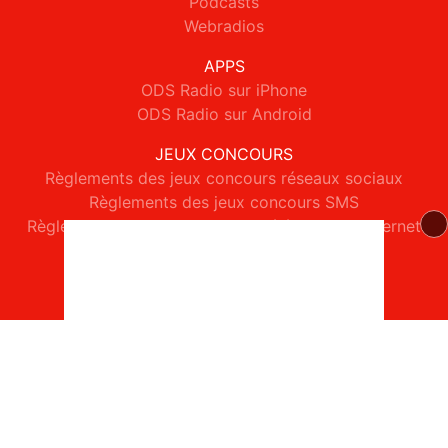
Podcasts
Webradios
APPS
ODS Radio sur iPhone
ODS Radio sur Android
JEUX CONCOURS
Règlements des jeux concours réseaux sociaux
Règlements des jeux concours SMS
Règlements des jeux concours téléphone et internet
© 2026 ODS Radio Tous droits réservés.
Signaler un contenu
-
Mentions légales
-
Politique de cookies
-
Contact