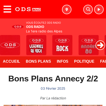
MENU
VOUS ÉCOUTEZ ODS RADIO
ODS RADIO
La 1ere radio des Alpes
ACCUEIL
BONS PLANS
INFOS
POLITIQUE
FA
Bons Plans Annecy 2/2
03 Février 2025
Par
La rédaction