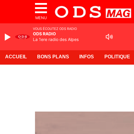
MENU
VOUS ÉCOUTEZ ODS RADIO
ODS RADIO
La 1ere radio des Alpes
ACCUEIL
BONS PLANS
INFOS
POLITIQUE