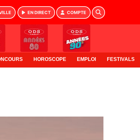
VILLE
EN DIRECT
COMPTE
ONCOURS
HOROSCOPE
EMPLOI
FESTIVALS