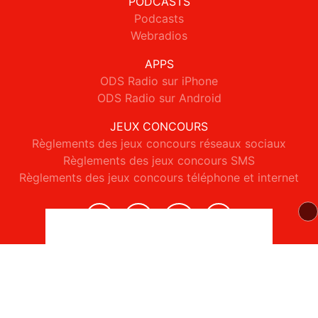
PODCASTS
Podcasts
Webradios
APPS
ODS Radio sur iPhone
ODS Radio sur Android
JEUX CONCOURS
Règlements des jeux concours réseaux sociaux
Règlements des jeux concours SMS
Règlements des jeux concours téléphone et internet
© 2026 ODS Radio Tous droits réservés.
Signaler un contenu
-
Mentions légales
-
Politique de cookies
-
Contact