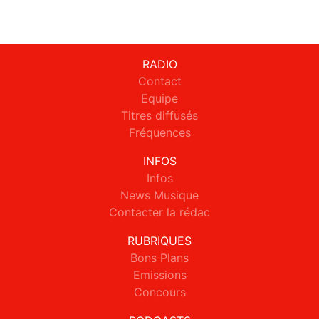
RADIO
Contact
Equipe
Titres diffusés
Fréquences
INFOS
Infos
News Musique
Contacter la rédac
RUBRIQUES
Bons Plans
Emissions
Concours