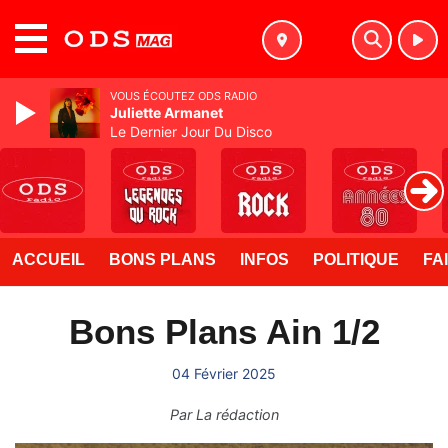
MENU
VOUS ÉCOUTEZ ODS RADIO
Juliette Armanet
Le Dernier Jour Du Disco
ACCUEIL
BONS PLANS
INFOS
POLITIQUE
FA
Bons Plans Ain 1/2
04 Février 2025
Par
La rédaction