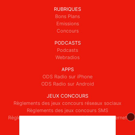
RUBRIQUES
Bons Plans
Emissions
Concours
PODCASTS
Podcasts
Webradios
APPS
ODS Radio sur iPhone
ODS Radio sur Android
JEUX CONCOURS
Règlements des jeux concours réseaux sociaux
Règlements des jeux concours SMS
Règlements des jeux concours téléphone et internet