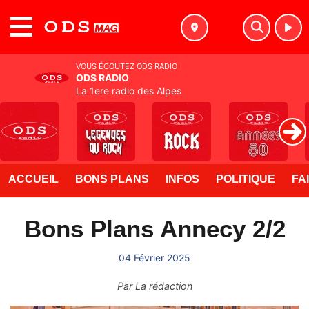
MENU
VOUS ÉCOUTEZ ODS RADIO
ODS RADIO
La 1ere radio des Alpes
ACCUEIL
BONS PLANS
INFOS
POLITIQUE
FA
Bons Plans Annecy 2/2
04 Février 2025
Par
La rédaction