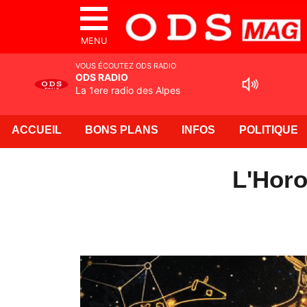
MENU
VOUS ÉCOUTEZ ODS RADIO
ODS RADIO
La 1ere radio des Alpes
ACCUEIL
BONS PLANS
INFOS
POLITIQUE
L'Horo