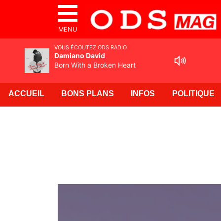
MENU
VOUS ÉCOUTEZ ODS RADIO
Damiano David
Born With a Broken Heart
ACCUEIL
BONS PLANS
INFOS
POLITIQUE