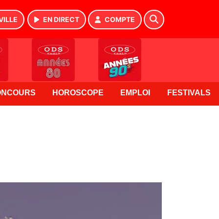
VILLE
EN DIRECT
COMPTE
ONCOURS
HOROSCOPE
EMPLOI
FESTIVALS