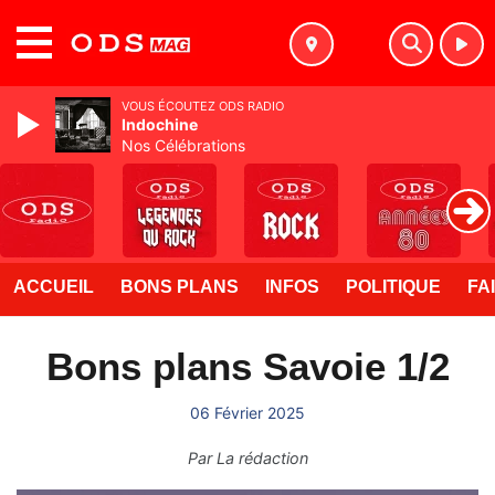
MENU
VOUS ÉCOUTEZ ODS RADIO
Indochine
Nos Célébrations
ACCUEIL
BONS PLANS
INFOS
POLITIQUE
FA
Bons plans Savoie 1/2
06 Février 2025
Par
La rédaction