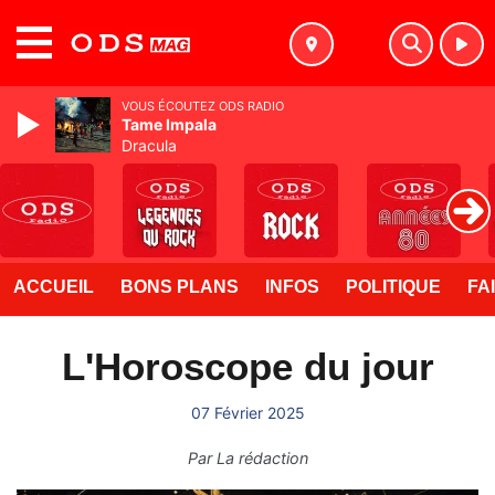
MENU
VOUS ÉCOUTEZ ODS RADIO
Tame Impala
Dracula
ACCUEIL
BONS PLANS
INFOS
POLITIQUE
FA
L'Horoscope du jour
07 Février 2025
Par
La rédaction