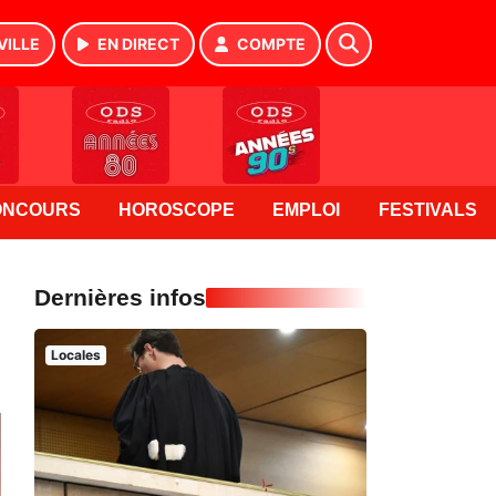
VILLE
EN DIRECT
COMPTE
ONCOURS
HOROSCOPE
EMPLOI
FESTIVALS
Dernières infos
Locales