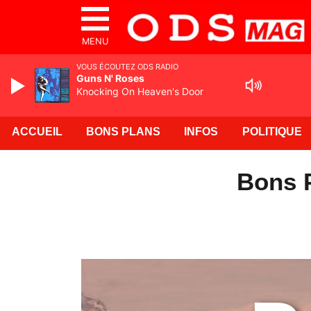
MENU
VOUS ÉCOUTEZ ODS RADIO
Guns N' Roses
Knocking On Heaven's Door
ACCUEIL
BONS PLANS
INFOS
POLITIQUE
Bons P