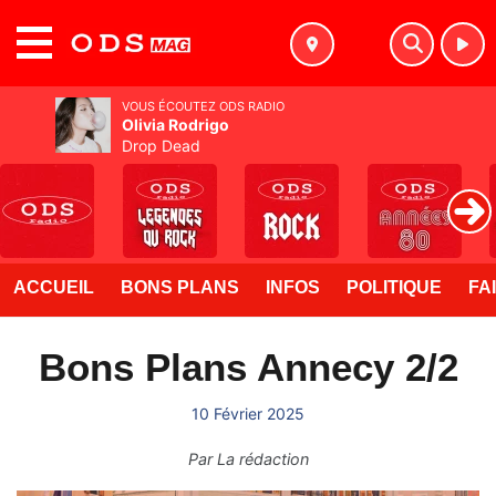
MENU
VOUS ÉCOUTEZ ODS RADIO
Olivia Rodrigo
Drop Dead
ACCUEIL
BONS PLANS
INFOS
POLITIQUE
FA
Bons Plans Annecy 2/2
10 Février 2025
Par
La rédaction