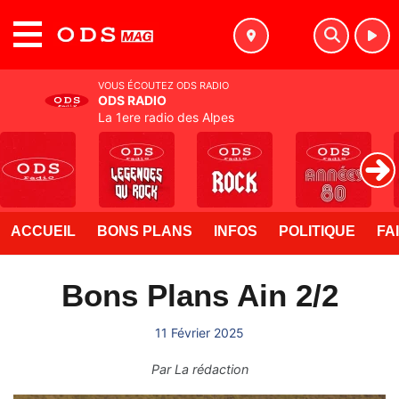
MENU
VOUS ÉCOUTEZ ODS RADIO
ODS RADIO
La 1ere radio des Alpes
ACCUEIL
BONS PLANS
INFOS
POLITIQUE
FA
Bons Plans Ain 2/2
11 Février 2025
Par
La rédaction