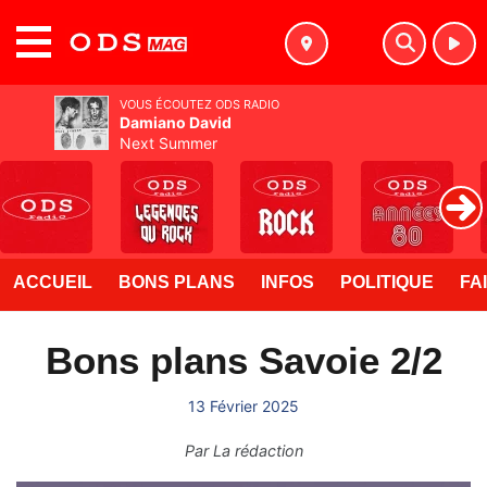
MENU
VOUS ÉCOUTEZ ODS RADIO
Damiano David
Next Summer
ACCUEIL
BONS PLANS
INFOS
POLITIQUE
FA
Bons plans Savoie 2/2
13 Février 2025
Par
La rédaction