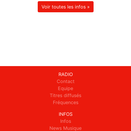
Voir toutes les infos »
RADIO
Contact
Equipe
Titres diffusés
Fréquences
INFOS
Infos
News Musique