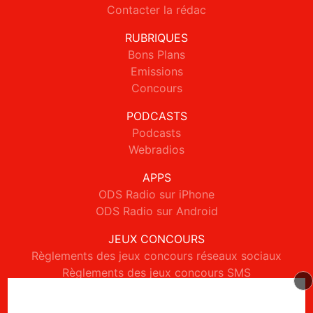
Contacter la rédac
RUBRIQUES
Bons Plans
Emissions
Concours
PODCASTS
Podcasts
Webradios
APPS
ODS Radio sur iPhone
ODS Radio sur Android
JEUX CONCOURS
Règlements des jeux concours réseaux sociaux
Règlements des jeux concours SMS
Règlements des jeux concours téléphone et internet