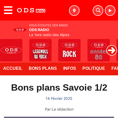
MENU
VOUS ÉCOUTEZ ODS RADIO
ODS RADIO
La 1ere radio des Alpes
ACCUEIL
BONS PLANS
INFOS
POLITIQUE
FA
Bons plans Savoie 1/2
14 Février 2025
Par
La rédaction