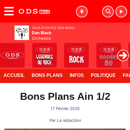
MENU
VOUS ÉCOUTEZ ODS RADIO
Dan Black
Orchestra
ACCUEIL
BONS PLANS
INFOS
POLITIQUE
FA
Bons Plans Ain 1/2
17 Février 2025
Par
La rédaction