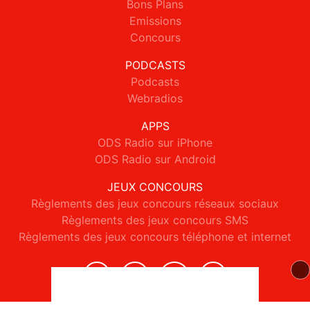
Bons Plans
Emissions
Concours
PODCASTS
Podcasts
Webradios
APPS
ODS Radio sur iPhone
ODS Radio sur Android
JEUX CONCOURS
Règlements des jeux concours réseaux sociaux
Règlements des jeux concours SMS
Règlements des jeux concours téléphone et internet