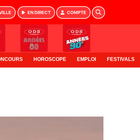
VILLE
EN DIRECT
COMPTE
ONCOURS
HOROSCOPE
EMPLOI
FESTIVALS