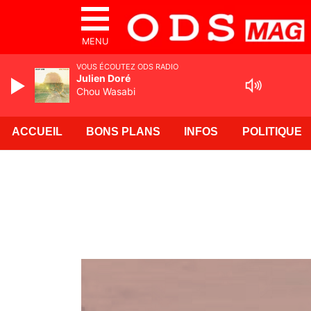
MENU
VOUS ÉCOUTEZ ODS RADIO
Julien Doré
Chou Wasabi
ACCUEIL
BONS PLANS
INFOS
POLITIQUE