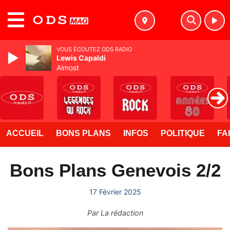
MENU
VOUS ÉCOUTEZ ODS RADIO
Lewis Capaldi
Almost
ACCUEIL
BONS PLANS
INFOS
POLITIQUE
FA
Bons Plans Genevois 2/2
17 Février 2025
Par
La rédaction