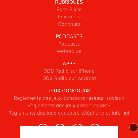
RUBRIQUES
Bons Plans
Emissions
Concours
PODCASTS
Podcasts
Webradios
APPS
ODS Radio sur iPhone
ODS Radio sur Android
JEUX CONCOURS
Règlements des jeux concours réseaux sociaux
Règlements des jeux concours SMS
Règlements des jeux concours téléphone et internet