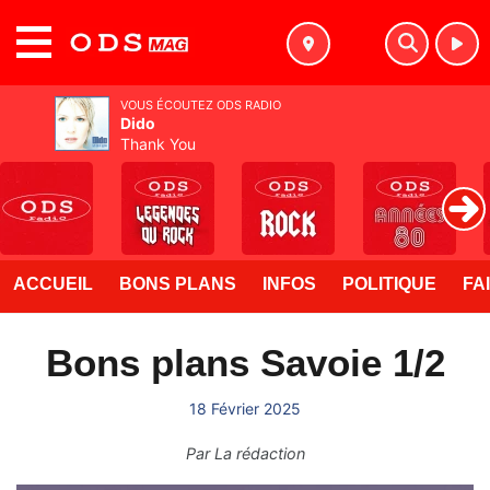
MENU
VOUS ÉCOUTEZ ODS RADIO
Dido
Thank You
ACCUEIL
BONS PLANS
INFOS
POLITIQUE
FA
Bons plans Savoie 1/2
18 Février 2025
Par
La rédaction