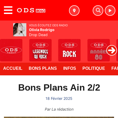
MENU
VOUS ÉCOUTEZ ODS RADIO
Olivia Rodrigo
Drop Dead
ACCUEIL
BONS PLANS
INFOS
POLITIQUE
FA
Bons Plans Ain 2/2
18 Février 2025
Par
La rédaction