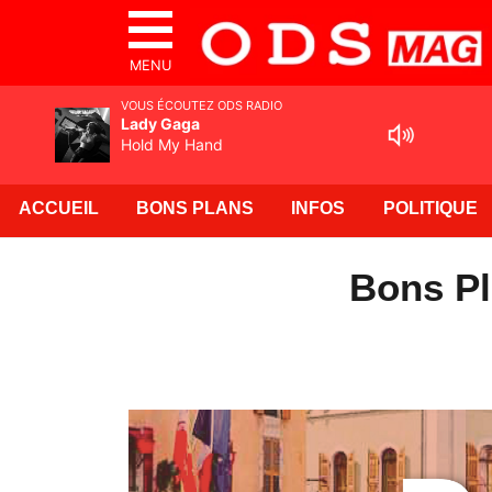
MENU
VOUS ÉCOUTEZ ODS RADIO
Lady Gaga
Hold My Hand
ACCUEIL
BONS PLANS
INFOS
POLITIQUE
Bons Pl