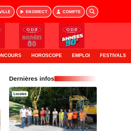
VILLE
EN DIRECT
COMPTE
ONCOURS
HOROSCOPE
EMPLOI
FESTIVALS
Dernières infos
Locales