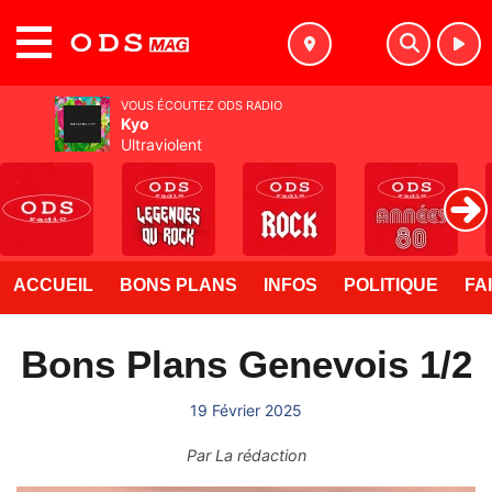
MENU
VOUS ÉCOUTEZ ODS RADIO
Kyo
Ultraviolent
ACCUEIL
BONS PLANS
INFOS
POLITIQUE
FA
Bons Plans Genevois 1/2
19 Février 2025
Par
La rédaction