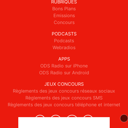
RUBRIQUES
Bons Plans
Emissions
Concours
PODCASTS
Podcasts
Webradios
APPS
ODS Radio sur iPhone
ODS Radio sur Android
JEUX CONCOURS
Règlements des jeux concours réseaux sociaux
Règlements des jeux concours SMS
Règlements des jeux concours téléphone et internet