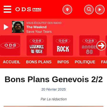
MENU
VOUS ÉCOUTEZ ODS RADIO
The Weeknd
Save Your Tears
ACCUEIL
BONS PLANS
INFOS
POLITIQUE
FA
Bons Plans Genevois 2/2
20 Février 2025
Par
La rédaction