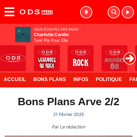
MENU
VOUS ÉCOUTEZ ODS RADIO
Charlotte Cardin
Tant Pis Pour Elle
ACCUEIL
BONS PLANS
INFOS
POLITIQUE
FA
Bons Plans Arve 2/2
21 Février 2025
Par
La rédaction