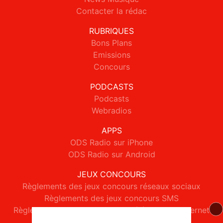
Contacter la rédac
RUBRIQUES
Bons Plans
Emissions
Concours
PODCASTS
Podcasts
Webradios
APPS
ODS Radio sur iPhone
ODS Radio sur Android
JEUX CONCOURS
Règlements des jeux concours réseaux sociaux
Règlements des jeux concours SMS
Règlements des jeux concours téléphone et internet