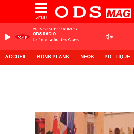
MENU
VOUS ÉCOUTEZ ODS RADIO
ODS RADIO
La 1ere radio des Alpes
ACCUEIL
BONS PLANS
INFOS
POLITIQUE