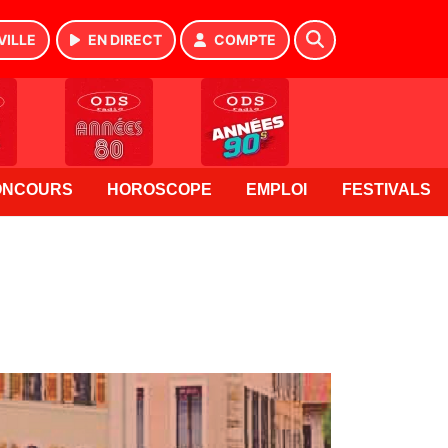
VILLE
EN DIRECT
COMPTE
ONCOURS
HOROSCOPE
EMPLOI
FESTIVALS