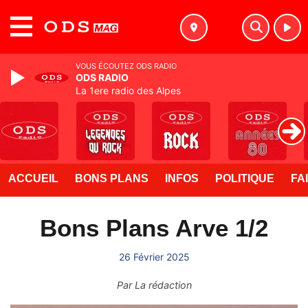
MENU
VOUS ÉCOUTEZ ODS RADIO
ODS RADIO
La 1ere radio des Alpes
ACCUEIL
BONS PLANS
INFOS
POLITIQUE
FA
Bons Plans Arve 1/2
26 Février 2025
Par
La rédaction