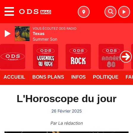
MENU
VOUS ÉCOUTEZ ODS RADIO
Texas
Summer Son
ACCUEIL
BONS PLANS
INFOS
POLITIQUE
FA
L'Horoscope du jour
26 Février 2025
Par
La rédaction