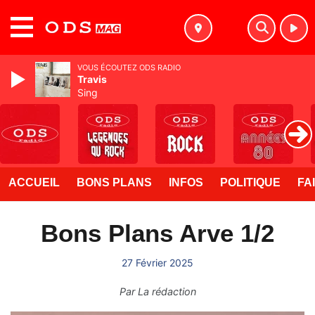
MENU
VOUS ÉCOUTEZ ODS RADIO
Travis
Sing
ACCUEIL
BONS PLANS
INFOS
POLITIQUE
FA
Bons Plans Arve 1/2
27 Février 2025
Par
La rédaction