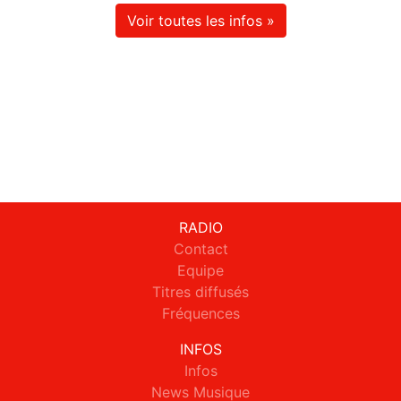
Voir toutes les infos »
RADIO
Contact
Equipe
Titres diffusés
Fréquences
INFOS
Infos
News Musique