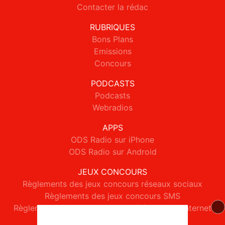
Contacter la rédac
RUBRIQUES
Bons Plans
Emissions
Concours
PODCASTS
Podcasts
Webradios
APPS
ODS Radio sur iPhone
ODS Radio sur Android
JEUX CONCOURS
Règlements des jeux concours réseaux sociaux
Règlements des jeux concours SMS
Règlements des jeux concours téléphone et internet