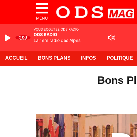
MENU
VOUS ÉCOUTEZ ODS RADIO
ODS RADIO
La 1ere radio des Alpes
ACCUEIL
BONS PLANS
INFOS
POLITIQUE
Bons Pl