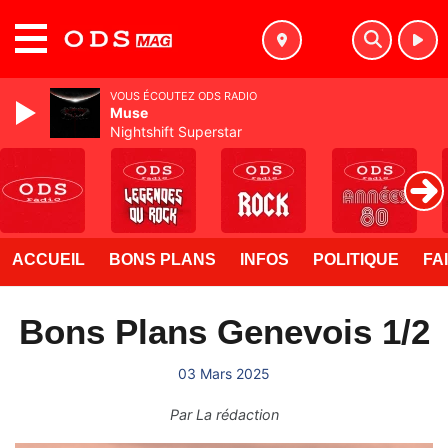
MENU
VOUS ÉCOUTEZ ODS RADIO
Muse
Nightshift Superstar
ACCUEIL
BONS PLANS
INFOS
POLITIQUE
FA
Bons Plans Genevois 1/2
03 Mars 2025
Par
La rédaction