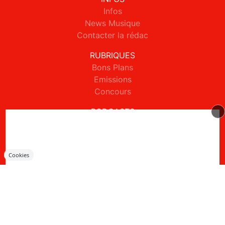
Infos
News Musique
Contacter la rédac
RUBRIQUES
Bons Plans
Emissions
Concours
PODCASTS
Podcasts
Webradios
APPS
Cookies
ODS Radio sur iPhone
ODS Radio sur Android
JEUX CONCOURS
Règlements des jeux concours réseaux sociaux
Règlements des jeux concours SMS