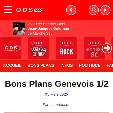
MENU
VOUS ÉCOUTEZ ODS RADIO
Jean-Jacques Goldman
Je Marche Seul
ACCUEIL
BONS PLANS
INFOS
POLITIQUE
FA
Bons Plans Genevois 1/2
05 Mars 2025
Par
La rédaction