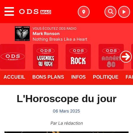
MENU
VOUS ÉCOUTEZ ODS RADIO
Mark Ronson
Nothing Breaks Like a Heart
ACCUEIL
BONS PLANS
INFOS
POLITIQUE
FA
L'Horoscope du jour
06 Mars 2025
Par
La rédaction