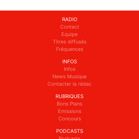
RADIO
Contact
Equipe
Titres diffusés
Fréquences
INFOS
Infos
News Musique
Contacter la rédac
RUBRIQUES
Bons Plans
Emissions
Concours
PODCASTS
Podcasts