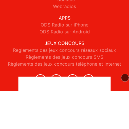
Webradios
APPS
ODS Radio sur iPhone
ODS Radio sur Android
JEUX CONCOURS
Règlements des jeux concours réseaux sociaux
Règlements des jeux concours SMS
Règlements des jeux concours téléphone et internet
© 2026 ODS Radio Tous droits réservés.
Signaler un contenu
-
Mentions légales
-
Politique de cookies
-
Contact