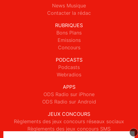
News Musique
Contacter la rédac
RUBRIQUES
Bons Plans
Emissions
Concours
PODCASTS
Podcasts
Webradios
APPS
ODS Radio sur iPhone
ODS Radio sur Android
JEUX CONCOURS
Règlements des jeux concours réseaux sociaux
Règlements des jeux concours SMS
Règlements des jeux concours téléphone et internet