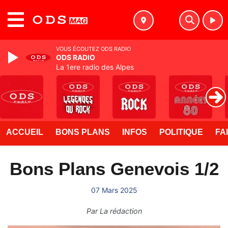
MENU
VOUS ÉCOUTEZ ODS RADIO
ODS RADIO
La 1ere radio des Alpes
ACCUEIL
BONS PLANS
INFOS
POLITIQUE
FA
Bons Plans Genevois 1/2
07 Mars 2025
Par
La rédaction