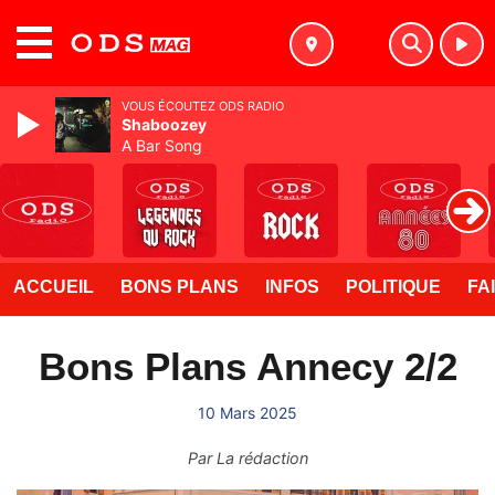
MENU
VOUS ÉCOUTEZ ODS RADIO
Shaboozey
A Bar Song
ACCUEIL
BONS PLANS
INFOS
POLITIQUE
FA
Bons Plans Annecy 2/2
10 Mars 2025
Par
La rédaction