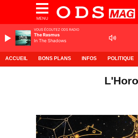
MENU
VOUS ÉCOUTEZ ODS RADIO
The Rasmus
In The Shadows
ACCUEIL
BONS PLANS
INFOS
POLITIQUE
L'Horo