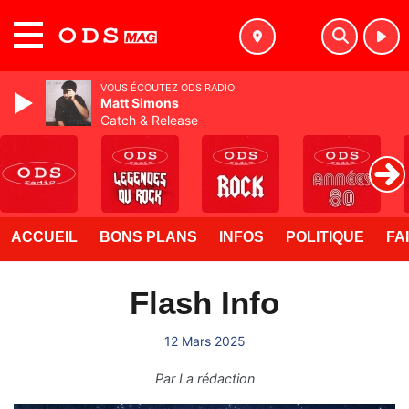
MENU
VOUS ÉCOUTEZ ODS RADIO
Matt Simons
Catch & Release
ACCUEIL
BONS PLANS
INFOS
POLITIQUE
FA
Flash Info
12 Mars 2025
Par
La rédaction