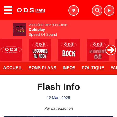
MENU
VOUS ÉCOUTEZ ODS RADIO
Coldplay
Speed Of Sound
ACCUEIL
BONS PLANS
INFOS
POLITIQUE
FA
Flash Info
12 Mars 2025
Par
La rédaction