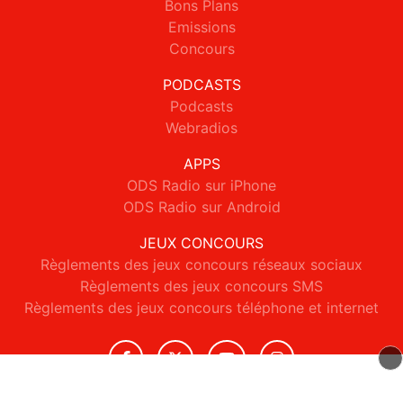
Bons Plans
Emissions
Concours
PODCASTS
Podcasts
Webradios
APPS
ODS Radio sur iPhone
ODS Radio sur Android
JEUX CONCOURS
Règlements des jeux concours réseaux sociaux
Règlements des jeux concours SMS
Règlements des jeux concours téléphone et internet