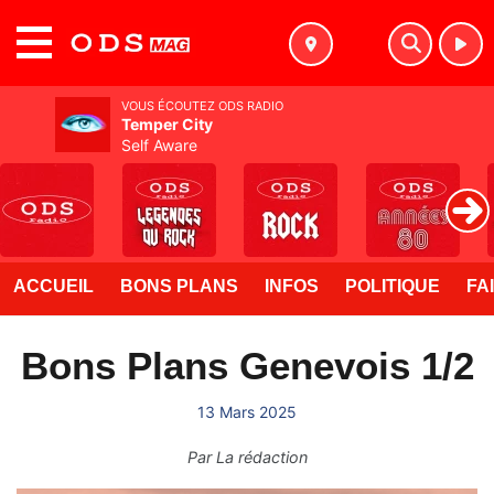
MENU
VOUS ÉCOUTEZ ODS RADIO
Temper City
Self Aware
ACCUEIL
BONS PLANS
INFOS
POLITIQUE
FA
Bons Plans Genevois 1/2
13 Mars 2025
Par
La rédaction