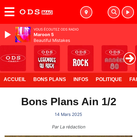
MENU
VOUS ÉCOUTEZ ODS RADIO
Maroon 5
Beautiful Mistakes
ACCUEIL
BONS PLANS
INFOS
POLITIQUE
FA
Bons Plans Ain 1/2
14 Mars 2025
Par
La rédaction