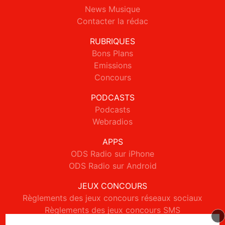
News Musique
Contacter la rédac
RUBRIQUES
Bons Plans
Emissions
Concours
PODCASTS
Podcasts
Webradios
APPS
ODS Radio sur iPhone
ODS Radio sur Android
JEUX CONCOURS
Règlements des jeux concours réseaux sociaux
Règlements des jeux concours SMS
Règlements des jeux concours téléphone et internet