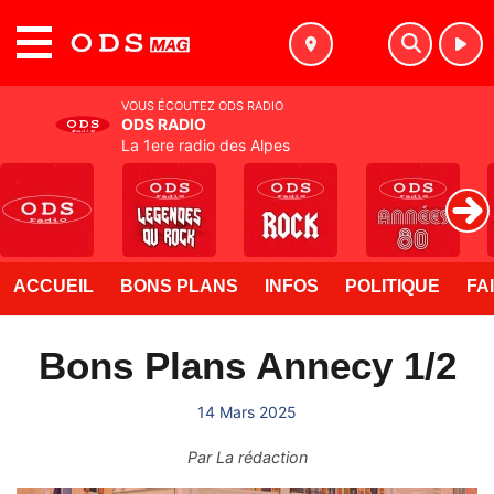
MENU
VOUS ÉCOUTEZ ODS RADIO
ODS RADIO
La 1ere radio des Alpes
ACCUEIL
BONS PLANS
INFOS
POLITIQUE
FA
Bons Plans Annecy 1/2
14 Mars 2025
Par
La rédaction