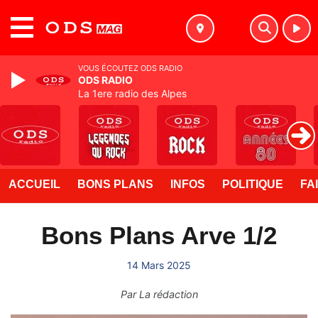
MENU
VOUS ÉCOUTEZ ODS RADIO
ODS RADIO
La 1ere radio des Alpes
ACCUEIL
BONS PLANS
INFOS
POLITIQUE
FA
Bons Plans Arve 1/2
14 Mars 2025
Par
La rédaction