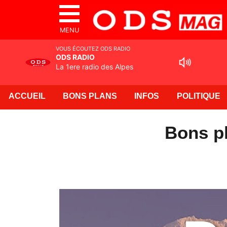
MENU
VOUS ÉCOUTEZ ODS RADIO
ODS RADIO
La 1ere radio des Alpes
ACCUEIL
BONS PLANS
INFOS
POLITIQUE
Bons pl