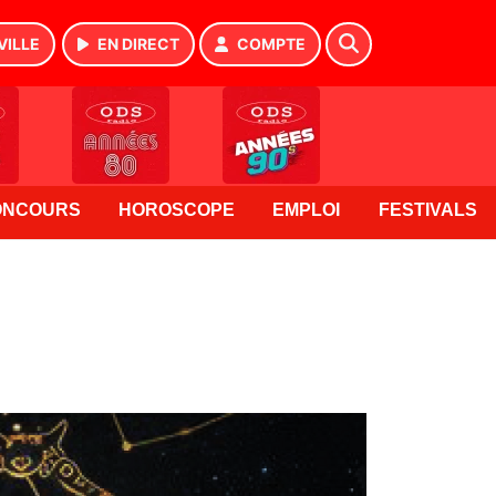
VILLE
EN DIRECT
COMPTE
ONCOURS
HOROSCOPE
EMPLOI
FESTIVALS