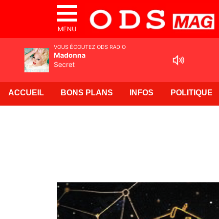
MENU
VOUS ÉCOUTEZ ODS RADIO
Madonna
Secret
ACCUEIL
BONS PLANS
INFOS
POLITIQUE